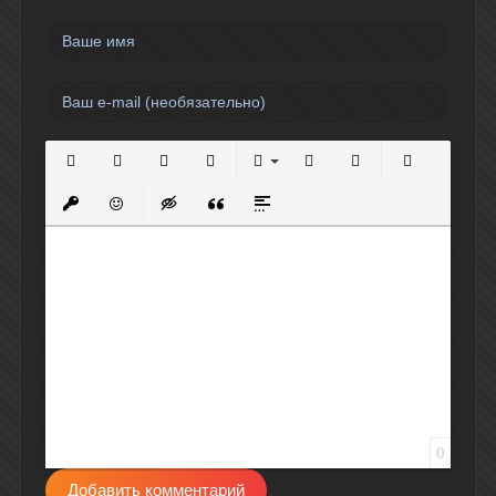
Полужирный
Курсив
Подчеркнутый
Зачеркнутый
Выравнивание
Нумерованный список
Маркированный спи
Вставить сс
Вставить защищенную ссылку
Вставить смайлик
Вставка скрытого текста
Вставка цитаты
Вставка спойлера
0
Добавить комментарий