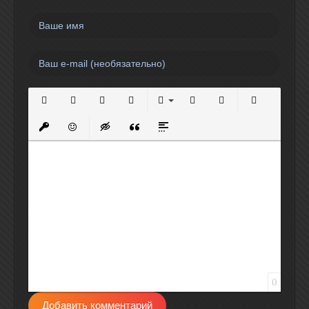
Полужирный
Курсив
Подчеркнутый
Зачеркнутый
Выравнивание
Нумерованный список
Маркированный спи
Вставить сс
Вставить защищенную ссылку
Вставить смайлик
Вставка скрытого текста
Вставка цитаты
Вставка спойлера
0
Добавить комментарий