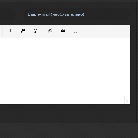
нный список
кированный список
Вставить ссылку
Вставить защищенную ссылку
Вставить смайлик
Вставка скрытого текста
Вставка цитаты
Вставка спойлера
0