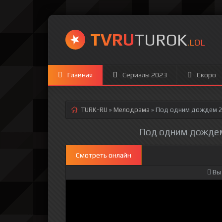
TVRU
TUROK
.LOL
Главная
Сериалы 2023
Скоро
TURK-RU
»
Мелодрама
» Под одним дождем 2
Под одним дождем 
Смотреть онлайн
Вы 