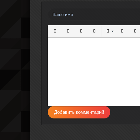
Полужирный
Курсив
Подчеркнутый
Зачеркнутый
Выравнивание
Нумерова
Мар
Добавить комментарий