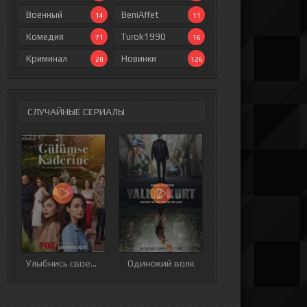
Военный
BeniAffet
14
11
Комедия
Turok1990
71
16
Криминал
Новинки
28
126
СЛУЧАЙНЫЕ СЕРИАЛЫ
Улыбнись своей судьбе
Одинокий волк