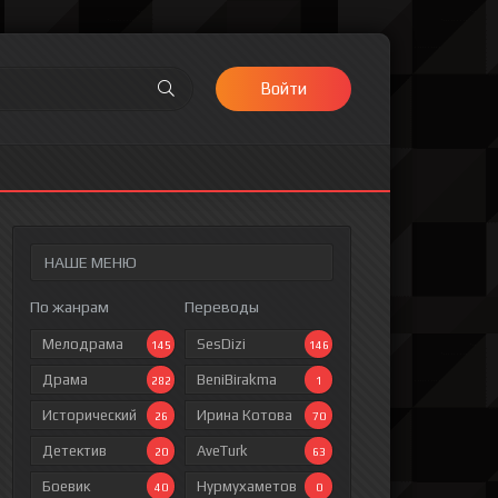
Войти
НАШЕ МЕНЮ
По жанрам
Переводы
Мелодрама
SesDizi
145
146
Драма
BeniBirakma
282
1
Исторический
Ирина Котова
26
70
Детектив
AveTurk
20
63
Боевик
Нурмухаметов
40
0