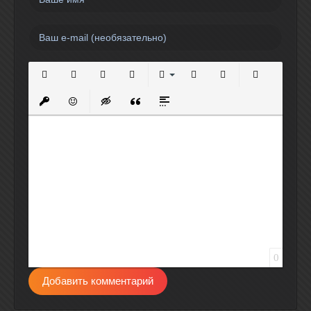
Полужирный
Курсив
Подчеркнутый
Зачеркнутый
Выравнивание
Нумерованный список
Маркированный спи
Вставить сс
Вставить защищенную ссылку
Вставить смайлик
Вставка скрытого текста
Вставка цитаты
Вставка спойлера
0
Добавить комментарий