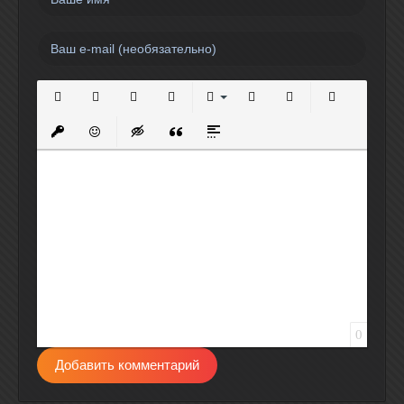
Полужирный
Курсив
Подчеркнутый
Зачеркнутый
Выравнивание
Нумерованный список
Маркированный спи
Вставить сс
Вставить защищенную ссылку
Вставить смайлик
Вставка скрытого текста
Вставка цитаты
Вставка спойлера
0
Добавить комментарий