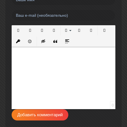
Полужирный
Курсив
Подчеркнутый
Зачеркнутый
Выравнивание
Нумерованный список
Маркированный спи
Вставить сс
Вставить защищенную ссылку
Вставить смайлик
Вставка скрытого текста
Вставка цитаты
Вставка спойлера
0
Добавить комментарий