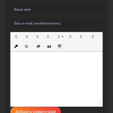
Полужирный
Курсив
Подчеркнутый
Зачеркнутый
Выравнивание
Нумерованный список
Маркированный спи
Вставить сс
Вставить защищенную ссылку
Вставить смайлик
Вставка скрытого текста
Вставка цитаты
Вставка спойлера
0
Добавить комментарий