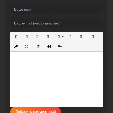
Полужирный
Курсив
Подчеркнутый
Зачеркнутый
Выравнивание
Нумерованный список
Маркированный спи
Вставить сс
Вставить защищенную ссылку
Вставить смайлик
Вставка скрытого текста
Вставка цитаты
Вставка спойлера
0
Добавить комментарий