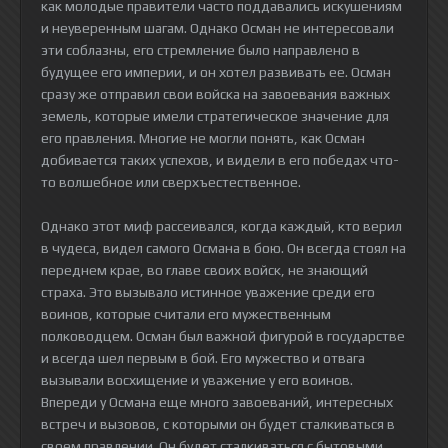
как молодые правители часто поддавались искушениям
и неуверенным шагам. Однако Осман не интересовали
эти соблазны, его стремление было направлено в
будущее его империи, и он хотел развивать ее. Осман
сразу же отправил свои войска на завоевания важных
земель, которые имели стратегическое значение для
его правления. Многие не могли понять, как Осман
добивается таких успехов, и видели в его победах что-
то волшебное или сверхъестественное.
Однако этот миф рассеивался, когда каждый, кто верил
в чудеса, видел самого Османа в бою. Он всегда стоял на
переднем крае, во главе своих войск, не знающий
страха. Это вызывало истинное уважение среди его
воинов, которые считали его мужественным
полководцем. Осман был важной фигурой в государстве
и всегда шел первым в бой. Его мужество и отвага
вызывали восхищение и уважение у его воинов.
Впереди у Османа еще много завоеваний, интересных
встреч и вызовов, с которыми он будет сталкиваться в
своем правлении. Он будет сталкиваться с бытовыми