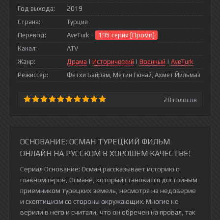
Год выхода:
2019
Страна:
Турция
Перевод:
AveTurk -
195 серия [Промо]
Канал:
ATV
Жанр:
Драма
|
Исторический
|
Военный
|
AveTurk
Режиссер:
Фетхи Байрам, Метин Гюнай, Ахмет Йильмаз
28
голосов
ОСНОВАНИЕ: ОСМАН ТУРЕЦКИЙ ФИЛЬМ
ОНЛАЙН НА РУССКОМ В ХОРОШЕМ КАЧЕСТВЕ!
Сериал Основание: Осман рассказывает историю о
главном герое, Османе, который становится достойным
приемником турецких земель, несмотря на недоверие
и скептицизм со стороны окружающих. Многие не
верили в него и считали, что он обречен на провал, так