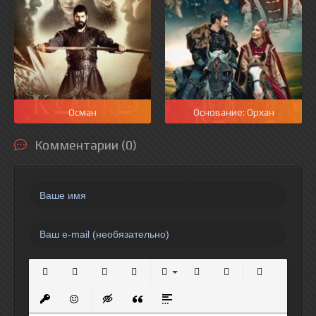
Осман
Основание: Орхан
Комментарии (0)
Полужирный
Курсив
Подчеркнутый
Зачеркнутый
Выравнивание
Нумерованный список
Маркированный спи
Вставить сс