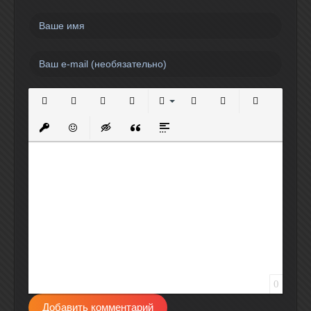
Полужирный
Курсив
Подчеркнутый
Зачеркнутый
Выравнивание
Нумерованный список
Маркированный спи
Вставить сс
Вставить защищенную ссылку
Вставить смайлик
Вставка скрытого текста
Вставка цитаты
Вставка спойлера
0
Добавить комментарий