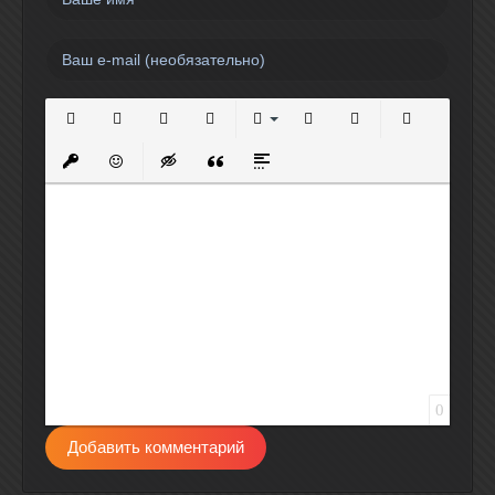
Полужирный
Курсив
Подчеркнутый
Зачеркнутый
Выравнивание
Нумерованный список
Маркированный спи
Вставить сс
Вставить защищенную ссылку
Вставить смайлик
Вставка скрытого текста
Вставка цитаты
Вставка спойлера
0
Добавить комментарий