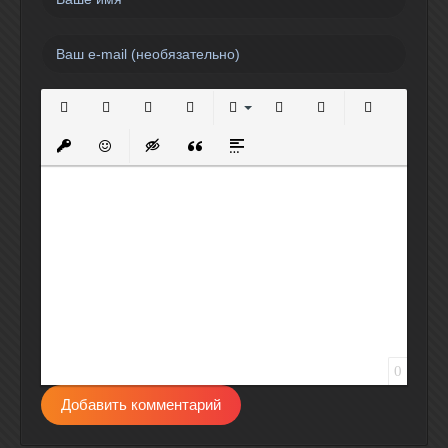
Полужирный
Курсив
Подчеркнутый
Зачеркнутый
Выравнивание
Нумерованный список
Маркированный спи
Вставить сс
Вставить защищенную ссылку
Вставить смайлик
Вставка скрытого текста
Вставка цитаты
Вставка спойлера
0
Добавить комментарий