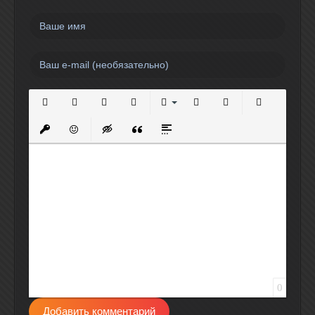
Полужирный
Курсив
Подчеркнутый
Зачеркнутый
Выравнивание
Нумерованный список
Маркированный спи
Вставить сс
Вставить защищенную ссылку
Вставить смайлик
Вставка скрытого текста
Вставка цитаты
Вставка спойлера
0
Добавить комментарий