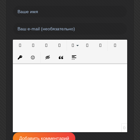
Полужирный
Курсив
Подчеркнутый
Зачеркнутый
Выравнивание
Нумерованный список
Маркированный спи
Вставить сс
Вставить защищенную ссылку
Вставить смайлик
Вставка скрытого текста
Вставка цитаты
Вставка спойлера
0
Добавить комментарий