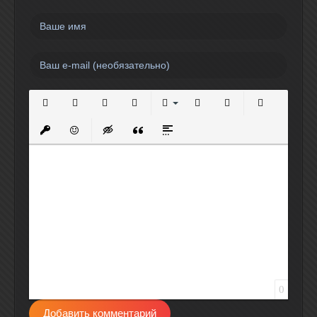
Полужирный
Курсив
Подчеркнутый
Зачеркнутый
Выравнивание
Нумерованный список
Маркированный спи
Вставить сс
Вставить защищенную ссылку
Вставить смайлик
Вставка скрытого текста
Вставка цитаты
Вставка спойлера
0
Добавить комментарий