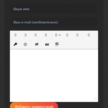
Полужирный
Курсив
Подчеркнутый
Зачеркнутый
Выравнивание
Нумерованный список
Маркированный спи
Вставить сс
Вставить защищенную ссылку
Вставить смайлик
Вставка скрытого текста
Вставка цитаты
Вставка спойлера
0
Добавить комментарий