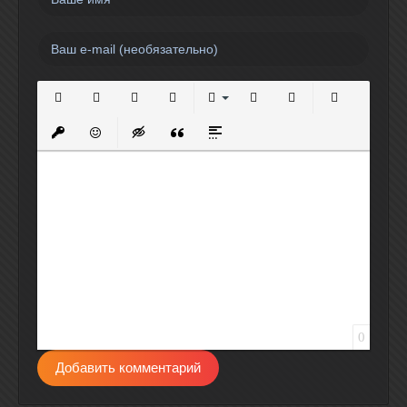
Полужирный
Курсив
Подчеркнутый
Зачеркнутый
Выравнивание
Нумерованный список
Маркированный спи
Вставить сс
Вставить защищенную ссылку
Вставить смайлик
Вставка скрытого текста
Вставка цитаты
Вставка спойлера
0
Добавить комментарий