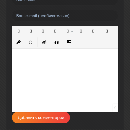
Полужирный
Курсив
Подчеркнутый
Зачеркнутый
Выравнивание
Нумерованный список
Маркированный спи
Вставить сс
Вставить защищенную ссылку
Вставить смайлик
Вставка скрытого текста
Вставка цитаты
Вставка спойлера
0
Добавить комментарий