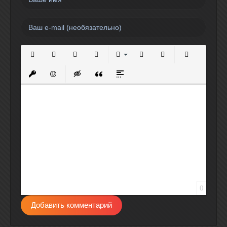
Полужирный
Курсив
Подчеркнутый
Зачеркнутый
Выравнивание
Нумерованный список
Маркированный спи
Вставить сс
Вставить защищенную ссылку
Вставить смайлик
Вставка скрытого текста
Вставка цитаты
Вставка спойлера
0
Добавить комментарий