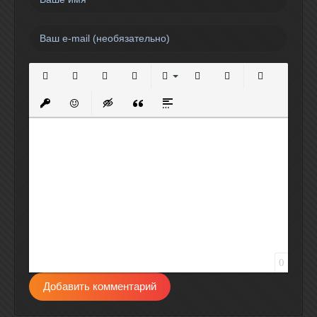
Полужирный
Курсив
Подчеркнутый
Зачеркнутый
Выравнивание
Нумерованный список
Маркированный спи
Вставить сс
Вставить защищенную ссылку
Вставить смайлик
Вставка скрытого текста
Вставка цитаты
Вставка спойлера
0
Добавить комментарий