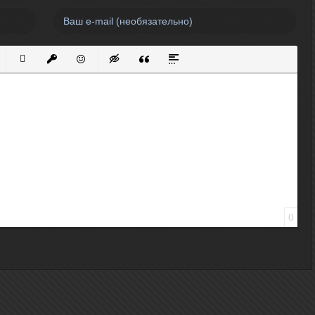
нный список
кированный список
Вставить ссылку
Вставить защищенную ссылку
Вставить смайлик
Вставка скрытого текста
Вставка цитаты
Вставка спойлера
0