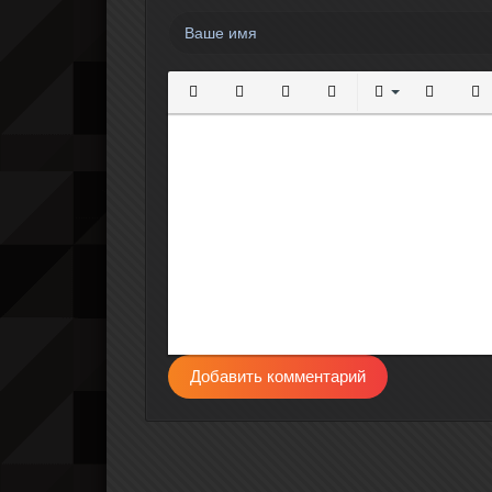
Полужирный
Курсив
Подчеркнутый
Зачеркнутый
Выравнивание
Нумерова
Мар
Добавить комментарий