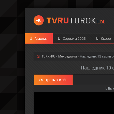
TVRU
TUROK
.LOL
Главная
Сериалы 2023
Скоро
TURK-RU
»
Мелодрама
» Наследник 19 серия
р
Наследник 19 с
Смотреть онлайн
Вы 