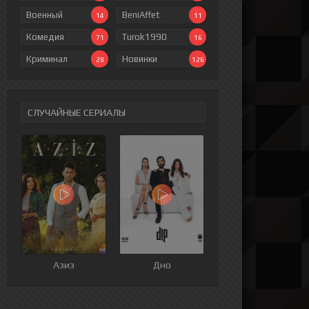
Военный
BeniAffet
14
11
Комедия
Turok1990
71
16
Криминал
Новинки
28
126
СЛУЧАЙНЫЕ СЕРИАЛЫ
ия
9 серия
10 серия
11 серия
12 серия
Азиз
Дно