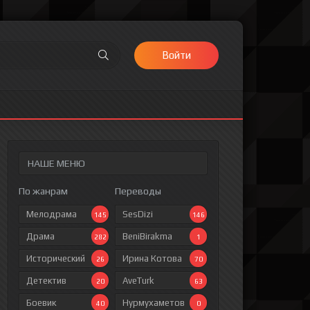
Войти
НАШЕ МЕНЮ
По жанрам
Переводы
Мелодрама
SesDizi
145
146
Драма
BeniBirakma
282
1
Исторический
Ирина Котова
26
70
Детектив
AveTurk
20
63
Боевик
Нурмухаметов
40
0