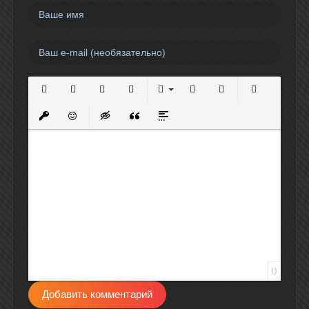
Полужирный
Курсив
Подчеркнутый
Зачеркнутый
Выравнивание
Нумерованный список
Маркированный спи
Вставить сс
Вставить защищенную ссылку
Вставить смайлик
Вставка скрытого текста
Вставка цитаты
Вставка спойлера
0
Добавить комментарий