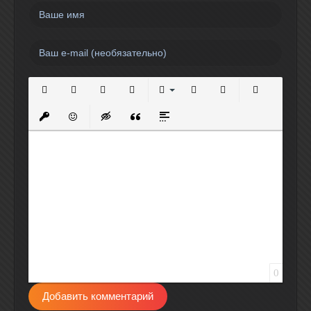
Полужирный
Курсив
Подчеркнутый
Зачеркнутый
Выравнивание
Нумерованный список
Маркированный спи
Вставить сс
Вставить защищенную ссылку
Вставить смайлик
Вставка скрытого текста
Вставка цитаты
Вставка спойлера
0
Добавить комментарий