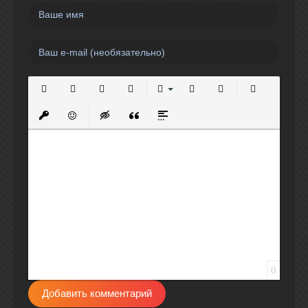
Полужирный
Курсив
Подчеркнутый
Зачеркнутый
Выравнивание
Нумерованный список
Маркированный спи
Вставить сс
Вставить защищенную ссылку
Вставить смайлик
Вставка скрытого текста
Вставка цитаты
Вставка спойлера
0
Добавить комментарий