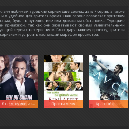
нлайн любимый турецкий сериал Ещё семнадцать 7 серия, а также
о и в удобное для зрителя время. Наш сервис позволяет зрителям
ствах, будь то путешествие или домашняя обстановка. Турецкие
ей привязкой, так как они захватывают своими увлекательными
ующей серии с нетерпением. Благодаря нашему проекту, зрители
 сериалам и устроить настоящий марафон просмотра.
Я не могу вписаться в этот мир
Прости меня
Красный флаг