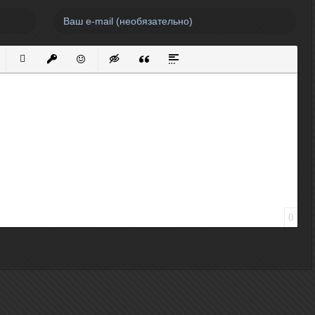
нный список
кированный список
Вставить ссылку
Вставить защищенную ссылку
Вставить смайлик
Вставка скрытого текста
Вставка цитаты
Вставка спойлера
0