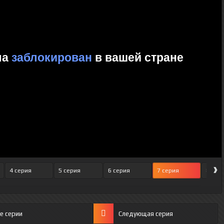
›
4 серия
5 серия
6 серия
7 серия
8 сер
е серии
Следующая серия