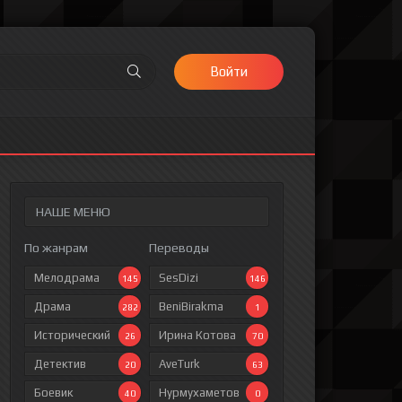
Войти
НАШЕ МЕНЮ
По жанрам
Переводы
Мелодрама
SesDizi
145
146
Драма
BeniBirakma
282
1
Исторический
Ирина Котова
26
70
Детектив
AveTurk
20
63
Боевик
Нурмухаметов
40
0