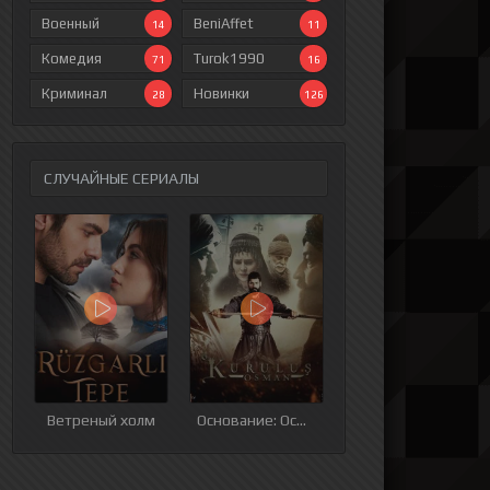
Военный
BeniAffet
14
11
Комедия
Turok1990
71
16
Криминал
Новинки
28
126
СЛУЧАЙНЫЕ СЕРИАЛЫ
ия
9 серия
10 серия
11 серия
Ветреный холм
Основание: Осман