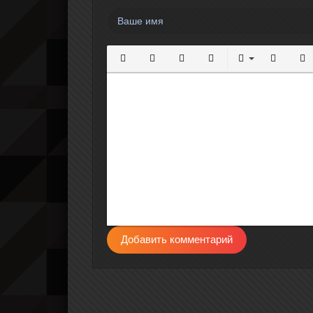
Полужирный
Курсив
Подчеркнутый
Зачеркнутый
Выравнивание
Нумерова
Мар
Добавить комментарий