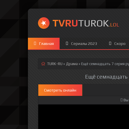
TVRU
TUROK
.LOL
Главная
Сериалы 2023
Скоро
TURK-RU
»
Драма
» Ещё семнадцать 7 серия
ру
Ещё семнадцать 7
Смотреть онлайн
Вы 