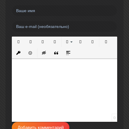
Полужирный
Курсив
Подчеркнутый
Зачеркнутый
Выравнивание
Нумерованный список
Маркированный спи
Вставить сс
Вставить защищенную ссылку
Вставить смайлик
Вставка скрытого текста
Вставка цитаты
Вставка спойлера
0
Добавить комментарий