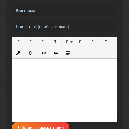
Полужирный
Курсив
Подчеркнутый
Зачеркнутый
Выравнивание
Нумерованный список
Маркированный спи
Вставить сс
Вставить защищенную ссылку
Вставить смайлик
Вставка скрытого текста
Вставка цитаты
Вставка спойлера
0
Добавить комментарий