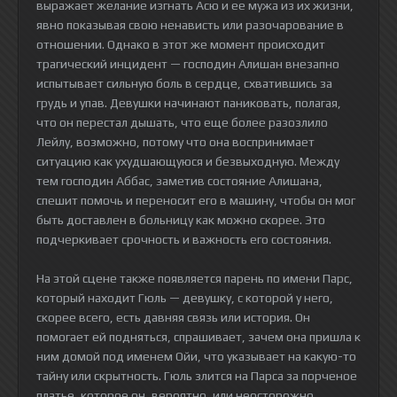
выражает желание изгнать Асю и ее мужа из их жизни,
явно показывая свою ненависть или разочарование в
отношении. Однако в этот же момент происходит
трагический инцидент — господин Алишан внезапно
испытывает сильную боль в сердце, схватившись за
грудь и упав. Девушки начинают паниковать, полагая,
что он перестал дышать, что еще более разозлило
Лейлу, возможно, потому что она воспринимает
ситуацию как ухудшающуюся и безвыходную. Между
тем господин Аббас, заметив состояние Алишана,
спешит помочь и переносит его в машину, чтобы он мог
быть доставлен в больницу как можно скорее. Это
подчеркивает срочность и важность его состояния.
На этой сцене также появляется парень по имени Парс,
который находит Гюль — девушку, с которой у него,
скорее всего, есть давняя связь или история. Он
помогает ей подняться, спрашивает, зачем она пришла к
ним домой под именем Ойи, что указывает на какую-то
тайну или скрытность. Гюль злится на Парса за порченое
платье, которое он, вероятно, или неосторожно