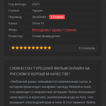
Год выхода:
2025
Страна:
Турция
Перевод:
AlisaDirilis -
13 серия
Канал:
Show TV
Жанр:
Мелодрама
|
Драма
|
Новинки
Режиссер:
Селим Демирделен
13
голосов
СЛОВНО СОН ТУРЕЦКИЙ ФИЛЬМ ОНЛАЙН НА
РУССКОМ В ХОРОШЕМ КАЧЕСТВЕ!
«Любовной раны» описывается напряженная сцена, в
которой происходит конфликт между Лейлой и Асей,
что приводит к неприятной ситуации. Лейла показывает
свою ярость и агрессию, выплескивая воду на Асю, что
вызывает у последней крик и гнев. В этот момент Лейла