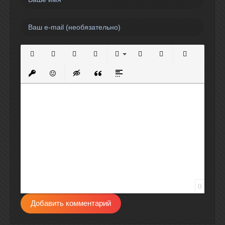
Полужирный
Курсив
Подчеркнутый
Зачеркнутый
Выравнивание
Нумерованный список
Маркированный спи
Вставить сс
Вставить защищенную ссылку
Вставить смайлик
Вставка скрытого текста
Вставка цитаты
Вставка спойлера
0
Добавить комментарий