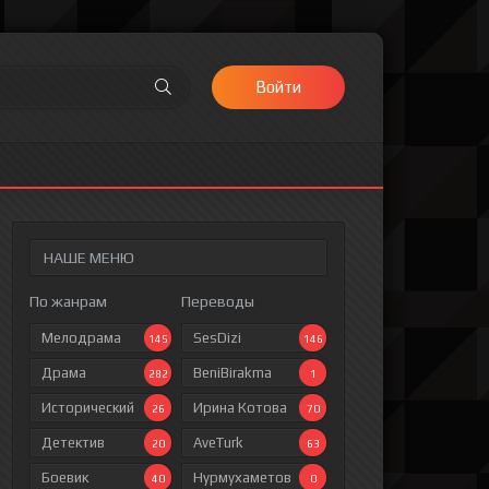
Войти
НАШЕ МЕНЮ
По жанрам
Переводы
Мелодрама
SesDizi
145
146
Драма
BeniBirakma
282
1
Исторический
Ирина Котова
26
70
Детектив
AveTurk
20
63
Боевик
Нурмухаметов
40
0