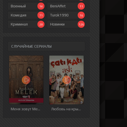
Военный
BeniAffet
14
11
Комедия
Turok1990
71
16
Криминал
Новинки
28
126
СЛУЧАЙНЫЕ СЕРИАЛЫ
ия
9 серия
10 серия
11 серия
12 серия
Меня зовут Мелек
Любовь на крыше