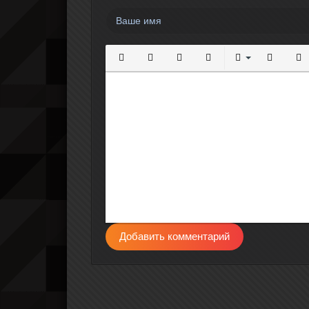
Полужирный
Курсив
Подчеркнутый
Зачеркнутый
Выравнивание
Нумерова
Мар
Добавить комментарий