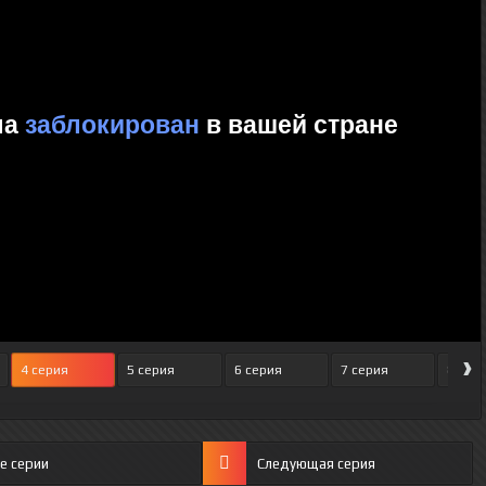
›
4 серия
5 серия
6 серия
7 серия
8 сер
е серии
Следующая серия