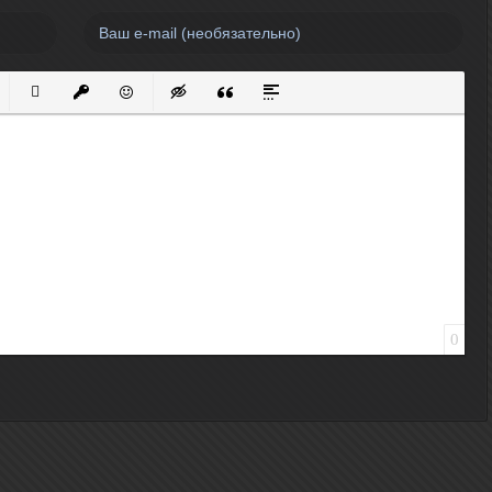
нный список
кированный список
Вставить ссылку
Вставить защищенную ссылку
Вставить смайлик
Вставка скрытого текста
Вставка цитаты
Вставка спойлера
0