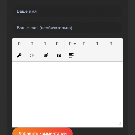
Полужирный
Курсив
Подчеркнутый
Зачеркнутый
Выравнивание
Нумерованный список
Маркированный спи
Вставить сс
Вставить защищенную ссылку
Вставить смайлик
Вставка скрытого текста
Вставка цитаты
Вставка спойлера
0
Добавить комментарий