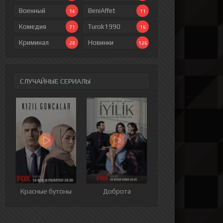
Военный
BeniAffet
14
11
Комедия
Turok1990
71
16
Криминал
Новинки
28
126
СЛУЧАЙНЫЕ СЕРИАЛЫ
ия
9 серия
10 серия
11 серия
12 серия
Красные бутоны
Доброта