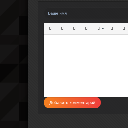
Полужирный
Курсив
Подчеркнутый
Зачеркнутый
Выравнивание
Нумерова
Мар
Добавить комментарий