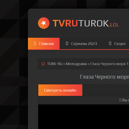
TVRU
TUROK
.LOL
Главная
Сериалы 2023
Скоро
TURK-RU
»
Мелодрама
» Глаза Черного моря 1
Глаза Черного моря
Смотреть онлайн
Вы 