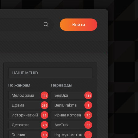
Войти
НАШЕ МЕНЮ
По жанрам
Переводы
Мелодрама
SesDizi
145
146
Драма
BeniBirakma
282
1
Исторический
Ирина Котова
26
70
Детектив
AveTurk
20
63
Боевик
Нурмухаметов
40
0