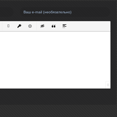
нный список
кированный список
Вставить ссылку
Вставить защищенную ссылку
Вставить смайлик
Вставка скрытого текста
Вставка цитаты
Вставка спойлера
0