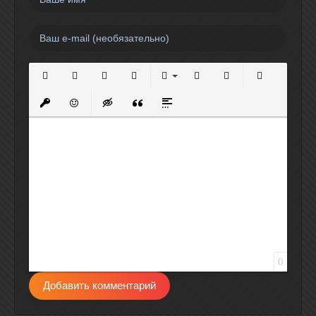
Полужирный
Курсив
Подчеркнутый
Зачеркнутый
Выравнивание
Нумерованный список
Маркированный спи
Вставить сс
Вставить защищенную ссылку
Вставить смайлик
Вставка скрытого текста
Вставка цитаты
Вставка спойлера
0
Добавить комментарий