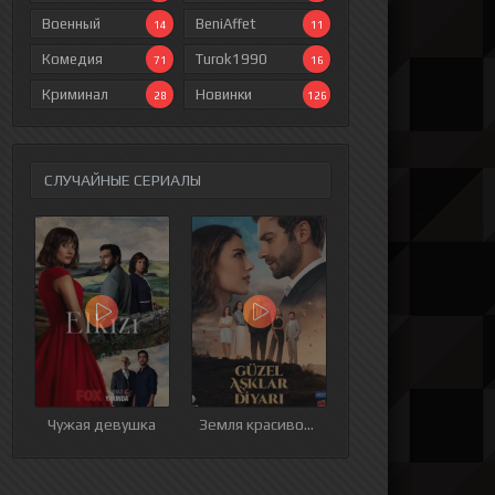
Военный
BeniAffet
14
11
Комедия
Turok1990
71
16
Криминал
Новинки
28
126
СЛУЧАЙНЫЕ СЕРИАЛЫ
ия
9 серия
10 серия
11 серия
12 серия
Чужая девушка
Земля красивой любви