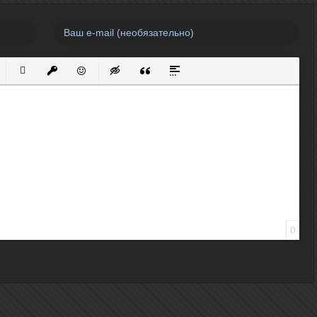
нный список
кированный список
Вставить ссылку
Вставить защищенную ссылку
Вставить смайлик
Вставка скрытого текста
Вставка цитаты
Вставка спойлера
0