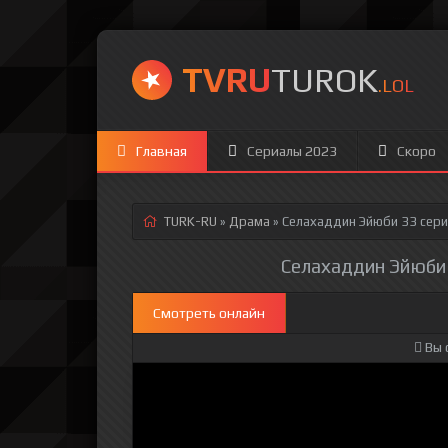
TVRU
TUROK
.LOL
Главная
Сериалы 2023
Скоро
TURK-RU
»
Драма
» Селахаддин Эйюби 33 сер
Селахаддин Эйюби 3
Смотреть онлайн
Вы 