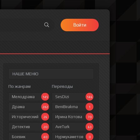
Войти
НАШЕ МЕНЮ
По жанрам
Переводы
Мелодрама
SesDizi
145
146
Драма
BeniBirakma
282
1
Исторический
Ирина Котова
26
70
Детектив
AveTurk
20
63
Боевик
Нурмухаметов
40
0