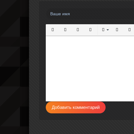
Полужирный
Курсив
Подчеркнутый
Зачеркнутый
Выравнивание
Нумерова
Мар
Добавить комментарий