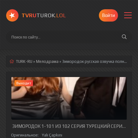
TVRU
TUROK
.LOL
Войти
TURK-RU
»
Мелодрама
» Зимородок
русская озвучка полностью смотреть онлайн!
Выходит
ЗИМОРОДОК 1-101 ИЗ 102 СЕРИЯ ТУРЕЦКИЙ СЕРИАЛ НА 
Оригинальное:
Yalı Çapkını