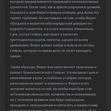
который придерживается традиций и консервативных
ценностей. После того, как в прессе разразился громкий
скандал и в дом Ферита пришла полиция, дед Халис Агу
теряет терпение. Он настаивает на том, чтобы Ферит
обуздался и посвятил себя порядочной девушке из
родного Газиантепа, и в итоге женился. Изначально,
Суна, сестра Сейран, выступает в качестве
претендентки на роль невесты, однако ко всему
удивлению, Ферит делает выбор в пользу ее сестры,
Сейран, которая на самом деле не хочет выходить
замуж.
Таким образом, Ферит внезапно меняет свои планы и
решает бракосочетаться с Сейран. Это вызывает шок и
непонимание у всех, и особенно у Сейран, которая
изначально не верит в искренность Ферита и его
желание жениться на ней. Их необычный брак стал
источником сложностей, конфликтов и непонимания,
но с течением времени они будут вынуждены
преодолеть свои различия и найти путь к совместному
счастью и гармонии. Сериал будет рассказывать об их