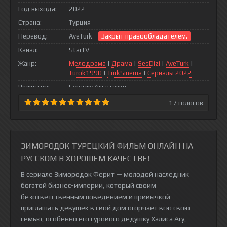
Год выхода:
2022
Страна:
Турция
Перевод:
AveTurk -
Закрыт правообладателем.
Канал:
StarTV
Жанр:
Мелодрама
|
Драма
|
SesDizi
|
AveTurk
|
Turok1990
|
TurkSinema
|
Сериалы 2022
Режиссер:
Бурджу Альптекин
17
голосов
ЗИМОРОДОК ТУРЕЦКИЙ ФИЛЬМ ОНЛАЙН НА
РУССКОМ В ХОРОШЕМ КАЧЕСТВЕ!
В сериале Зимородок Ферит — молодой наследник
богатой бизнес-империи, который своим
безответственным поведением и привычкой
приглашать девушек в свой дом огорчает всю свою
семью, особенно его сурового дедушку Халиса Агу,