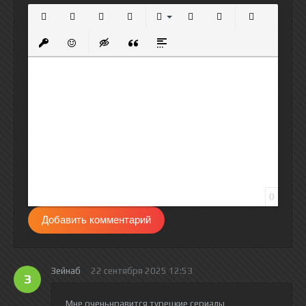
Полужирный
Курсив
Подчеркнутый
Зачеркнутый
Выравнивание
Нумерованный список
Маркированный спи
Вставить сс
Вставить защищенную ссылку
Вставить смайлик
Вставка скрытого текста
Вставка цитаты
Вставка спойлера
0
Добавить комментарий
Зейнаб
22 сентября 2025 12:53
З
Мне оченьнравится турецкие сериалы