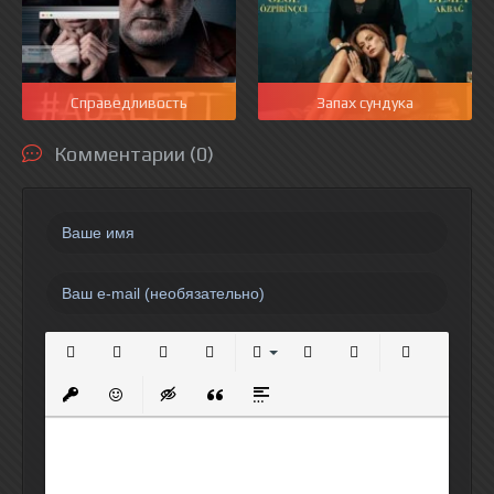
Справедливость
Запах сундука
Комментарии (0)
Полужирный
Курсив
Подчеркнутый
Зачеркнутый
Выравнивание
Нумерованный список
Маркированный спи
Вставить сс
Вставить защищенную ссылку
Вставить смайлик
Вставка скрытого текста
Вставка цитаты
Вставка спойлера