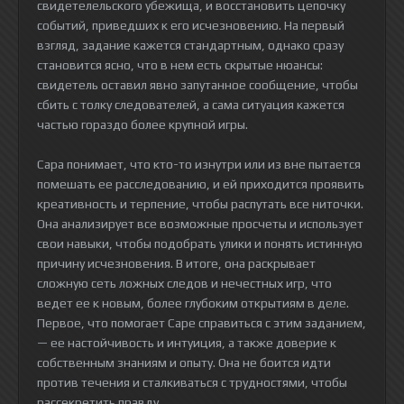
свидетелельского убежища, и восстановить цепочку
событий, приведших к его исчезновению. На первый
взгляд, задание кажется стандартным, однако сразу
становится ясно, что в нем есть скрытые нюансы:
свидетель оставил явно запутанное сообщение, чтобы
сбить с толку следователей, а сама ситуация кажется
частью гораздо более крупной игры.
Сара понимает, что кто-то изнутри или из вне пытается
помешать ее расследованию, и ей приходится проявить
креативность и терпение, чтобы распутать все ниточки.
Она анализирует все возможные просчеты и использует
свои навыки, чтобы подобрать улики и понять истинную
причину исчезновения. В итоге, она раскрывает
сложную сеть ложных следов и нечестных игр, что
ведет ее к новым, более глубоким открытиям в деле.
Первое, что помогает Саре справиться с этим заданием,
— ее настойчивость и интуиция, а также доверие к
собственным знаниям и опыту. Она не боится идти
против течения и сталкиваться с трудностями, чтобы
рассекретить правду.